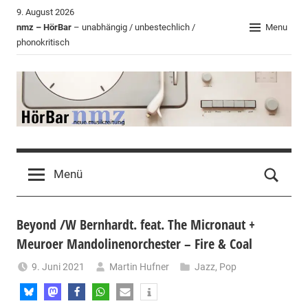
Zum
9. August 2026
Inhalt
nmz – HörBar
– unabhängig / unbestechlich /
Menu
phonokritisch
springen
HörBar
Phonokritisches
der
Menü
nmz
Beyond /W Bernhardt. feat. The Micronaut +
Meuroer Mandolinenorchester – Fire & Coal
9. Juni 2021
Martin Hufner
Jazz
,
Pop