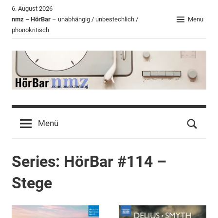
Zum
6. August 2026
Inhalt
nmz – HörBar
– unabhängig / unbestechlich /
Menu
phonokritisch
springen
HörBar
Phonokritisches
der
Menü
nmz
Series:
HörBar #114 –
Stege