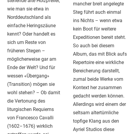
stehende alte Holzpfeiler,
mancher breit angelegte
wie man sie etwa in
Steg führt auch einmal
Norddeutschland als
ins Nichts – wenn etwa
einfache Heringszäune
kein Boot für weitere
kennt? Oder handelt es
Expeditionen bereit steht.
sich um Reste von
So auch bei diesem
früheren Stegen –
Album, das mit Blick aufs
möglicherweise gar am
Repertoire eine wirkliche
Ende der Welt? Und für
Bereicherung darstellt,
wessen «Übergang»
zumal beide Werke vom
(Transition) mögen sie
Kontext her zusammen
wohl stehen? – Ob damit
gedacht werden können.
die Vertonung des
Allerdings wird einem der
liturgischen Requiems
seltsam altertümliche
von Francesco Cavalli
topfige Klang aus den
(1602–1676) wirklich
Ayriel Studios diese