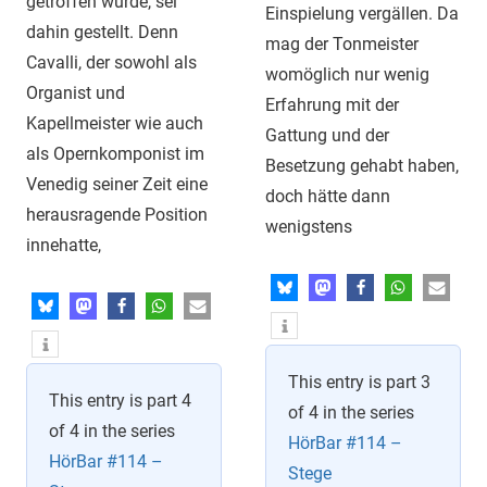
getroffen wurde, sei
Einspielung vergällen. Da
dahin gestellt. Denn
mag der Tonmeister
Cavalli, der sowohl als
womöglich nur wenig
Organist und
Erfahrung mit der
Kapellmeister wie auch
Gattung und der
als Opernkomponist im
Besetzung gehabt haben,
Venedig seiner Zeit eine
doch hätte dann
herausragende Position
wenigstens
innehatte,
This entry is part 3
This entry is part 4
of 4 in the series
of 4 in the series
HörBar #114 –
HörBar #114 –
Stege