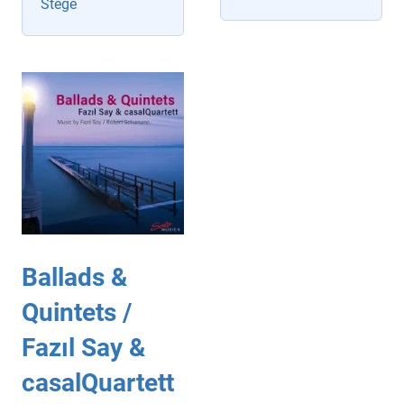
Stege
Ballads &
Quintets /
Fazıl Say &
casalQuartett