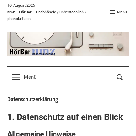
Zum
10. August 2026
Inhalt
nmz – HörBar
– unabhängig / unbestechlich /
Menu
phonokritisch
springen
HörBar
Phonokritisches
der
Menü
nmz
Datenschutzerklärung
1. Datenschutz auf einen Blick
Allgemeine Hinweise