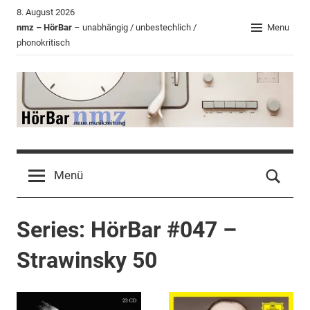
Zum
8. August 2026
Inhalt
nmz – HörBar
– unabhängig / unbestechlich /
Menu
phonokritisch
springen
HörBar
Phonokritisches
der
Menü
nmz
Series:
HörBar #047 –
Strawinsky 50