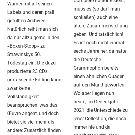
Complete Edition» steht,
Warner mit all seinen
muss es (so darf man
Labels und deren prall
schließen) auch eine
gefüllten Archiven.
ältere Zusammenstellung
Natürlich reiht man sich
geben. Und tatsächlich!
da nur allzu gerne in den
Es ist noch nicht einmal
«Boxen-Stopp» zu
sechs Jahre her, da hatte
Strawinskys 50.
die Deutsche
Todestag ein. Die dazu
Grammophon bereits
produzierte 23 CDs
einen ähnlichen Quader
umfassende Edition kann
auf den Markt geworfen.
zwar keine
Wo aber liegen nun
Vollständigkeit
heute, im Gedenkjahr
beanspruchen, was das
2021, die Unterschiede zu
Œuvre angeht, und doch
jener Collection, die noch
bietet sie viel mehr als
immer hie und da
andere: Zusätzlich finden