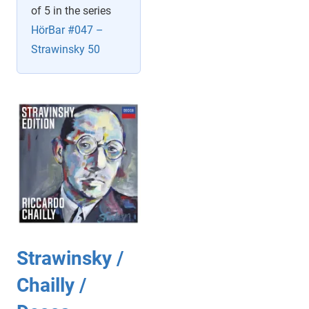
of 5 in the series
HörBar #047 –
Strawinsky 50
Strawinsky /
Chailly /