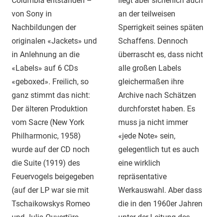
Columbia entstanden –
liegt aber sicherlich auch
von Sony in
an der teilweisen
Nachbildungen der
Sperrigkeit seines späten
originalen «Jackets» und
Schaffens. Dennoch
in Anlehnung an die
überrascht es, dass nicht
«Labels» auf 6 CDs
alle großen Labels
«geboxed». Freilich, so
gleichermaßen ihre
ganz stimmt das nicht:
Archive nach Schätzen
Der älteren Produktion
durchforstet haben. Es
vom Sacre (New York
muss ja nicht immer
Philharmonic, 1958)
«jede Note» sein,
wurde auf der CD noch
gelegentlich tut es auch
die Suite (1919) des
eine wirklich
Feuervogels beigegeben
repräsentative
(auf der LP war sie mit
Werkauswahl. Aber dass
Tschaikowskys Romeo
die in den 1960er Jahren