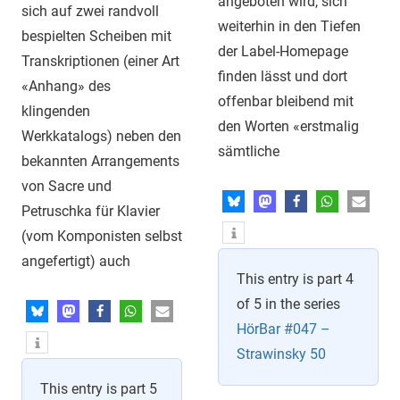
angeboten wird, sich
sich auf zwei randvoll
weiterhin in den Tiefen
bespielten Scheiben mit
der Label-Homepage
Transkriptionen (einer Art
finden lässt und dort
«Anhang» des
offenbar bleibend mit
klingenden
den Worten «erstmalig
Werkkatalogs) neben den
sämtliche
bekannten Arrangements
von Sacre und
Petruschka für Klavier
(vom Komponisten selbst
angefertigt) auch
This entry is part 4
of 5 in the series
HörBar #047 –
Strawinsky 50
This entry is part 5