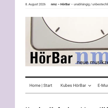
Zum
8. August 2026
nmz – HörBar
– unabhängig / unbestechli
Inhalt
springen
HörBar
Phonokritisches
der
Home | Start
Kubes HörBar
E-Mu
nmz