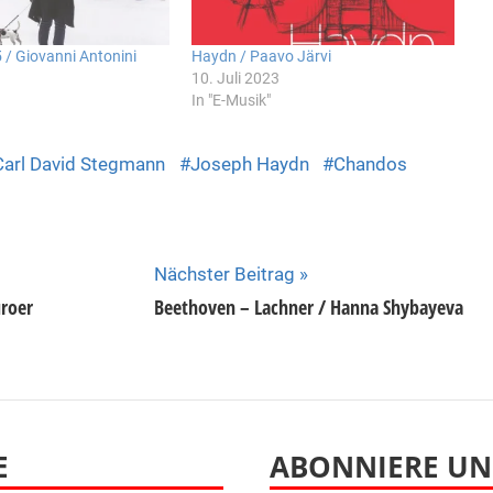
 / Giovanni Antonini
Haydn / Paavo Järvi
10. Juli 2023
In "E-Musik"
Carl David Stegmann
Joseph Haydn
Chandos
Nächster Beitrag
roer
Beethoven – Lachner / Hanna Shybayeva
E
ABONNIERE UN