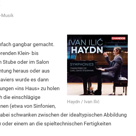
ć
-Musik
nfach gangbar gemacht.
erenden Klein- bis
n Stube oder im Salon
chtung heraus oder aus
aviers wurde es dann
zungen «ins Haus» zu holen
h die einschlägige
Haydn / Ivan Ilić
nen (etwa von Sinfonien,
e dabei schwanken zwischen der idealtypischen Abbildung
) oder einem an die spieltechnischen Fertigkeiten