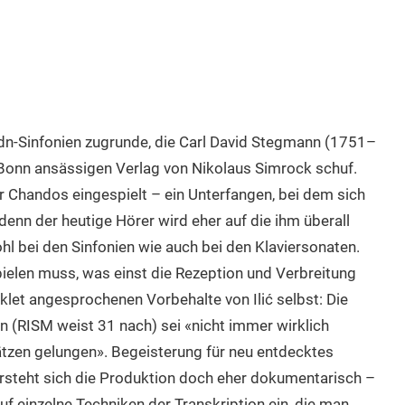
dn-Sinfonien zugrunde, die Carl David Stegmann (1751–
Bonn ansässigen Verlag von Nikolaus Simrock schuf.
für Chandos eingespielt – ein Unterfangen, bei dem sich
enn der heutige Hörer wird eher auf die ihm überall
hl bei den Sinfonien wie auch bei den Klaviersonaten.
pielen muss, was einst die Rezeption und Verbreitung
klet angesprochenen Vorbehalte von Ilić selbst: Die
n (RISM weist 31 nach) sei «nicht immer wirklich
tzen gelungen». Begeisterung für neu entdecktes
versteht sich die Produktion doch eher dokumentarisch –
uf einzelne Techniken der Transkription ein, die man