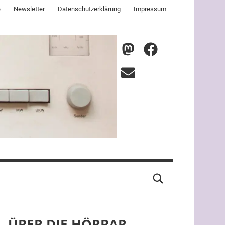
e
Newsletter
Datenschutzerklärung
Impressum
nmz
nmz
auf
auf
E-
Mastodon
Facebook
Mail
ÜBER DIE HÖRBAR