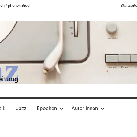
ch / phonokritisch
Startseit
sik
Jazz
Epochen
Autor:innen