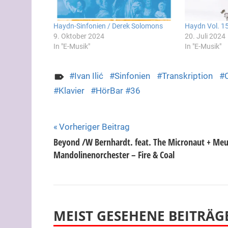
Haydn-Sinfonien / Derek Solomons
Haydn Vol. 15
9. Oktober 2024
20. Juli 2024
In "E-Musik"
In "E-Musik"
Ivan Ilić
Sinfonien
Transkription
Klavier
HörBar #36
Beitragsnavigation
Vorheriger Beitrag
Beyond /W Bernhardt. feat. The Micronaut + Meu
Mandolinenorchester – Fire & Coal
MEIST GESEHENE BEITRÄG