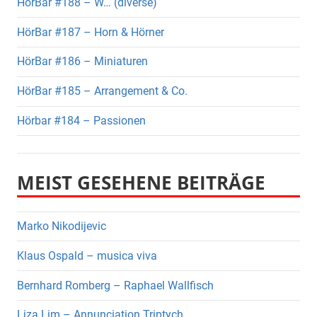
HörBar #188 – W… (diverse)
HörBar #187 – Horn & Hörner
HörBar #186 – Miniaturen
HörBar #185 – Arrangement & Co.
Hörbar #184 – Passionen
MEIST GESEHENE BEITRÄGE
Marko Nikodijevic
Klaus Ospald – musica viva
Bernhard Romberg – Raphael Wallfisch
Liza Lim – Annunciation Triptych