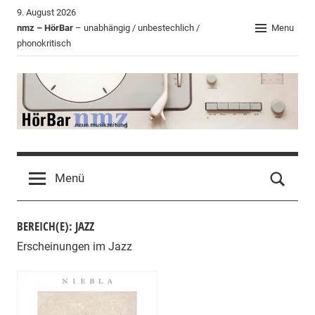
Zum
9. August 2026
Inhalt
nmz – HörBar
– unabhängig / unbestechlich /
Menu
phonokritisch
springen
HörBar
Phonokritisches
der
Menü
nmz
BEREICH(E): JAZZ
Erscheinungen im Jazz