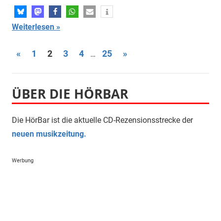
Weiterlesen
Seitennummerierung
Vorherige
Nächste
«
1
2
3
4
25
»
…
Beiträge
Beiträge
der
Beiträge
ÜBER DIE HÖRBAR
Die HörBar ist die aktuelle CD-Rezensionsstrecke der
neuen musikzeitung.
Werbung