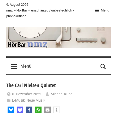
Zum
9. August 2026
Inhalt
nmz – HörBar
– unabhängig / unbestechlich /
Menu
phonokritisch
springen
HörBar
Phonokritisches
der
Menü
nmz
The Carl Nielsen Quintet
6. Dezember 2022
Michael Kube
E-Musik
,
Neue Musik