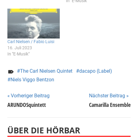
In "E-Musik"
Carl Nielsen / Fabio Luisi
16. Juli 2023
In "E-Musik"
The Carl Nielsen Quintet
dacapo (Label)
Niels Viggo Bentzon
Beitragsnavigation
Vorheriger Beitrag
Nächster Beitrag
ARUNDOSquintett
Camarilla Ensemble
ÜBER DIE HÖRBAR