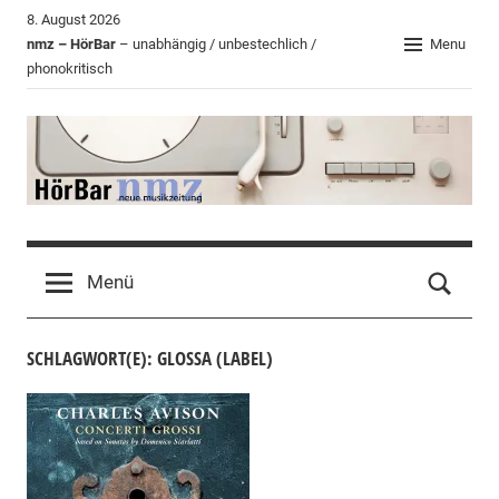
Zum
8. August 2026
Inhalt
nmz – HörBar
– unabhängig / unbestechlich /
Menu
phonokritisch
springen
HörBar
Phonokritisches
der
Menü
nmz
SCHLAGWORT(E): GLOSSA (LABEL)