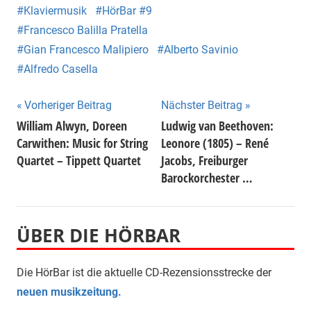
Klaviermusik
HörBar #9
Francesco Balilla Pratella
Gian Francesco Malipiero
Alberto Savinio
Alfredo Casella
Beitragsnavigation
Vorheriger Beitrag
Nächster Beitrag
William Alwyn, Doreen
Ludwig van Beethoven:
Carwithen: Music for String
Leonore (1805) – René
Quartet – Tippett Quartet
Jacobs, Freiburger
Barockorchester …
ÜBER DIE HÖRBAR
Die HörBar ist die aktuelle CD-Rezensionsstrecke der
neuen musikzeitung.