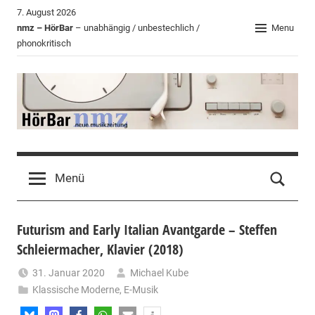
Zum
7. August 2026
Inhalt
nmz – HörBar
– unabhängig / unbestechlich /
Menu
phonokritisch
springen
HörBar
Phonokritisches
der
Menü
nmz
Futurism and Early Italian Avantgarde – Steffen
Schleiermacher, Klavier (2018)
31. Januar 2020
Michael Kube
Klassische Moderne
,
E-Musik