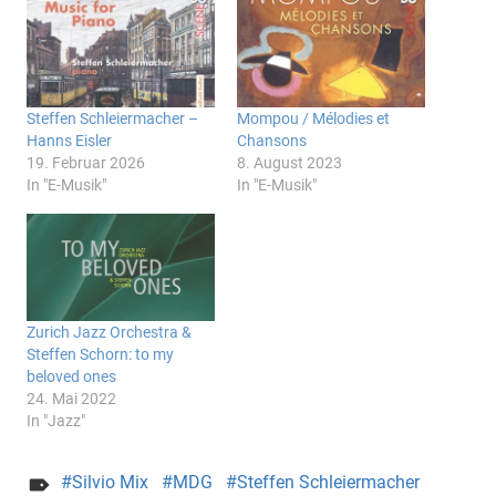
Steffen Schleiermacher –
Mompou / Mélodies et
Hanns Eisler
Chansons
19. Februar 2026
8. August 2023
In "E-Musik"
In "E-Musik"
Zurich Jazz Orchestra &
Steffen Schorn: to my
beloved ones
24. Mai 2022
In "Jazz"
Silvio Mix
MDG
Steffen Schleiermacher