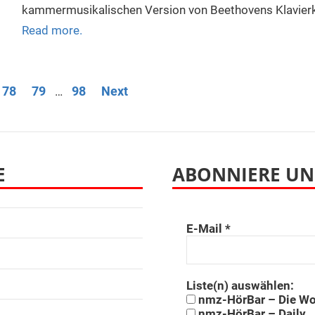
kammermusikalischen Version von Beethovens Klavierkon
Read more.
ng
78
79
98
Next
…
E
ABONNIERE UN
E-Mail
*
Liste(n) auswählen:
nmz-HörBar – Die W
nmz-HörBar – Daily