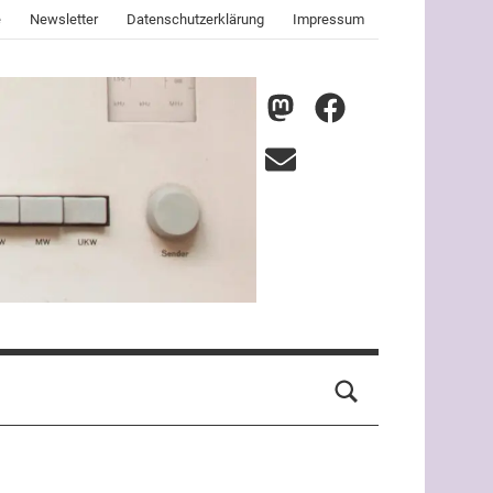
e
Newsletter
Datenschutzerklärung
Impressum
nmz
nmz
auf
auf
E-
Mastodon
Facebook
Mail