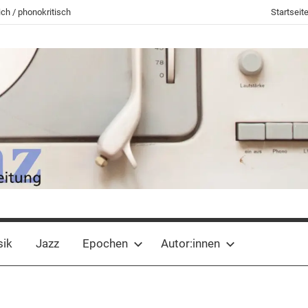
ch / phonokritisch
Startseit
sik
Jazz
Epochen
Autor:innen