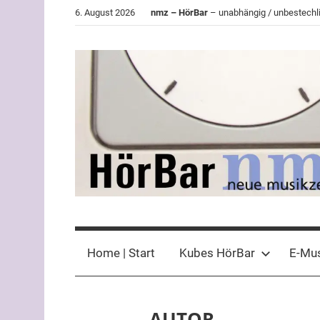
Zum
6. August 2026
nmz – HörBar
– unabhängig / unbestechli
Inhalt
springen
HörBar
Phonokritisches
der
Home | Start
Kubes HörBar
E-Mu
nmz
AUTOR