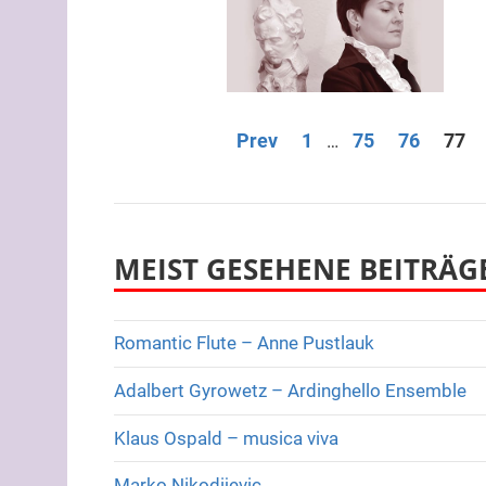
Seitennummerieru
Prev
1
75
76
77
…
der
Beiträge
MEIST GESEHENE BEITRÄG
Romantic Flute – Anne Pustlauk
Adalbert Gyrowetz – Ardinghello Ensemble
Klaus Ospald – musica viva
Marko Nikodijevic