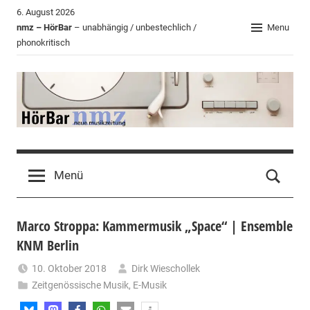
Zum
6. August 2026
Inhalt
nmz – HörBar
– unabhängig / unbestechlich /
Menu
phonokritisch
springen
HörBar
Phonokritisches
der
Menü
nmz
Marco Stroppa: Kammermusik „Space“ | Ensemble
KNM Berlin
10. Oktober 2018
Dirk Wieschollek
Zeitgenössische Musik
,
E-Musik