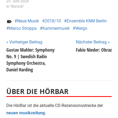
25. Juni 2024
In "Barock"
Neue Musik
2018/10
Ensemble KNM Berlin
Marco Stroppa
Kammermusik
Wergo
Beitragsnavigation
Vorheriger Beitrag
Nächster Beitrag
Gustav Mahler: Symphony
Fabio Nieder: Obraz
No. 9 | Swedish Radio
Symphony Orchestra,
Daniel Harding
ÜBER DIE HÖRBAR
Die HörBar ist die aktuelle CD-Rezensionsstrecke der
neuen musikzeitung.