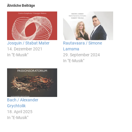
Ähnliche Beiträge
Josquin / Stabat Mater
Rautavaara / Simone
14. Dezember 2021
Lamsma
In "E-Musik"
29. September 2024
In "E-Musik"
Bach / Alexander
Grychtolik
18. April 2025
In "E-Musik"