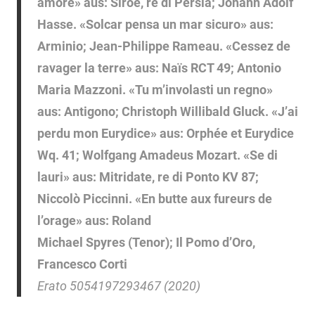
amore» aus: Siroe, re di Persia; Johann Adolf
Hasse. «Solcar pensa un mar sicuro» aus:
Arminio; Jean-Philippe Rameau. «Cessez de
ravager la terre» aus: Naïs RCT 49; Antonio
Maria Mazzoni. «Tu m’involasti un regno»
aus: Antigono; Christoph Willibald Gluck. «J’ai
perdu mon Eurydice» aus: Orphée et Eurydice
Wq. 41; Wolfgang Amadeus Mozart. «Se di
lauri» aus: Mitridate, re di Ponto KV 87;
Niccolò Piccinni. «En butte aux fureurs de
l’orage» aus: Roland
Michael Spyres (Tenor); Il Pomo d’Oro,
Francesco Corti
Erato 5054197293467 (2020)