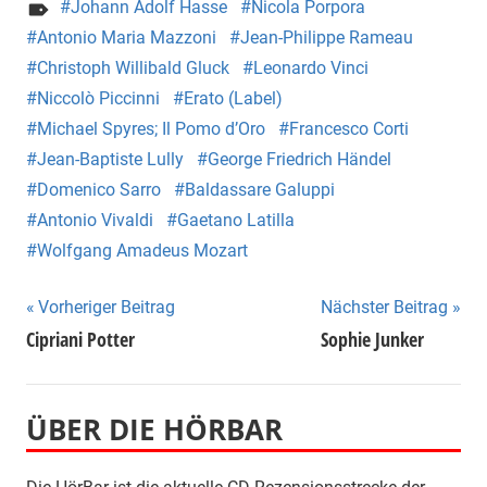
Johann Adolf Hasse
Nicola Porpora
Antonio Maria Mazzoni
Jean-Philippe Rameau
Christoph Willibald Gluck
Leonardo Vinci
Niccolò Piccinni
Erato (Label)
Michael Spyres; Il Pomo d’Oro
Francesco Corti
Jean-Baptiste Lully
George Friedrich Händel
Domenico Sarro
Baldassare Galuppi
Antonio Vivaldi
Gaetano Latilla
Wolfgang Amadeus Mozart
Beitragsnavigation
Vorheriger Beitrag
Nächster Beitrag
Cipriani Potter
Sophie Junker
ÜBER DIE HÖRBAR