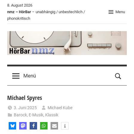
Zum
8. August 2026
Inhalt
nmz – HörBar
– unabhängig / unbestechlich /
Menu
phonokritisch
springen
HörBar
Phonokritisches
der
Menü
nmz
Michael Spyres
3. Juni 2025
Michael Kube
Barock
,
E-Musik
,
Klassik