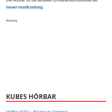
Die HörBar ist die aktuelle CD-Rezensionsstrecke der
neuen musikzeitung.
Werbung
KUBES HÖRBAR
HörBar #193 – Bäume im Sommer