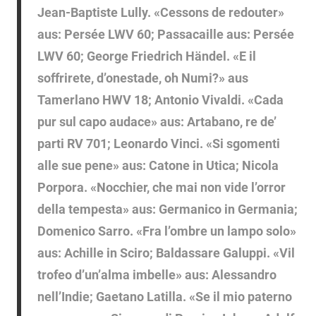
Jean-Baptiste Lully. «Cessons de redouter»
aus: Persée LWV 60; Passacaille aus: Persée
LWV 60; George Friedrich Händel. «E il
soffrirete, d’onestade, oh Numi?» aus
Tamerlano HWV 18; Antonio Vivaldi. «Cada
pur sul capo audace» aus: Artabano, re de’
parti RV 701; Leonardo Vinci. «Si sgomenti
alle sue pene» aus: Catone in Utica; Nicola
Porpora. «Nocchier, che mai non vide l’orror
della tempesta» aus: Germanico in Germania;
Domenico Sarro. «Fra l’ombre un lampo solo»
aus: Achille in Sciro; Baldassare Galuppi. «Vil
trofeo d’un’alma imbelle» aus: Alessandro
nell’Indie; Gaetano Latilla. «Se il mio paterno