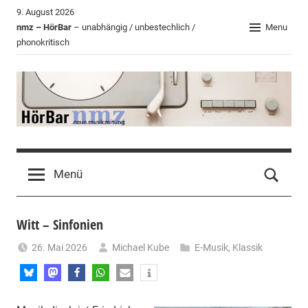
Zum
9. August 2026
Inhalt
nmz – HörBar
– unabhängig / unbestechlich /
Menu
phonokritisch
springen
HörBar
Phonokritisches
der
Menü
nmz
Witt – Sinfonien
26. Mai 2026
Michael Kube
E-Musik
,
Klassik