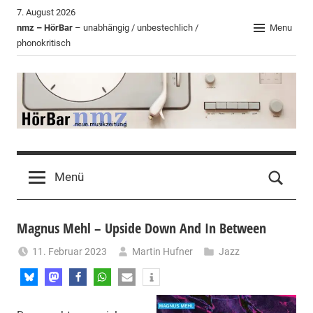
Zum
7. August 2026
Inhalt
nmz – HörBar
– unabhängig / unbestechlich /
Menu
phonokritisch
springen
HörBar
Phonokritisches
der
Menü
nmz
Magnus Mehl – Upside Down And In Between
11. Februar 2023
Martin Hufner
Jazz