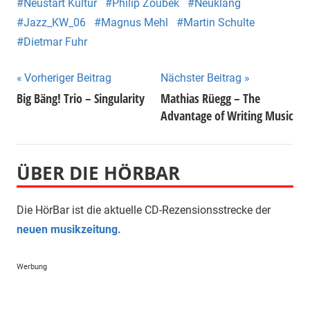
Neustart Kultur
Philip Zoubek
Neuklang
Jazz_KW_06
Magnus Mehl
Martin Schulte
Dietmar Fuhr
Beitragsnavigation
Vorheriger Beitrag
Nächster Beitrag
Big Bäng! Trio – Singularity
Mathias Rüegg – The
Advantage of Writing Music
ÜBER DIE HÖRBAR
Die HörBar ist die aktuelle CD-Rezensionsstrecke der
neuen musikzeitung.
Werbung