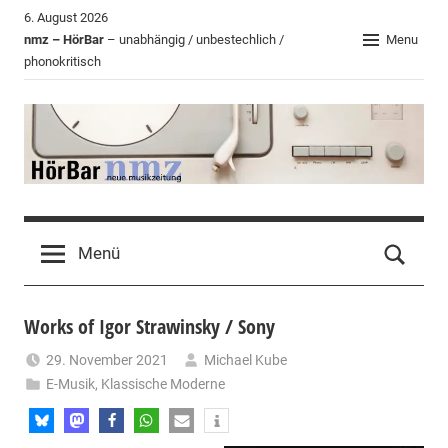
Zum
6. August 2026
Inhalt
nmz – HörBar
– unabhängig / unbestechlich /
Menu
phonokritisch
springen
HörBar
Phonokritisches
der
Menü
nmz
Works of Igor Strawinsky / Sony
29. November 2021
Michael Kube
E-Musik
,
Klassische Moderne