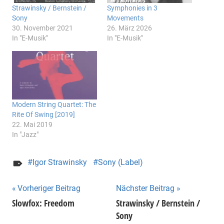
Strawinsky / Bernstein /
Symphonies in 3
Sony
Movements
30. November 2021
26. März 2026
In "E-Musik"
In "E-Musik"
Modern String Quartet: The
Rite Of Swing [2019]
22. Mai 2019
In "Jazz"
Igor Strawinsky
Sony (Label)
Beitragsnavigation
Vorheriger Beitrag
Nächster Beitrag
Slowfox: Freedom
Strawinsky / Bernstein /
Sony