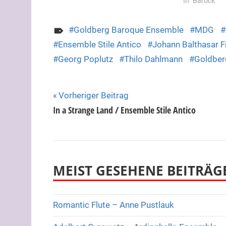
In "Barock"
Goldberg Baroque Ensemble
MDG
Ensemble Stile Antico
Johann Balthasar Fr
Georg Poplutz
Thilo Dahlmann
Goldber
Beitragsnavigation
Vorheriger Beitrag
In a Strange Land / Ensemble Stile Antico
MEIST GESEHENE BEITRÄG
Romantic Flute – Anne Pustlauk