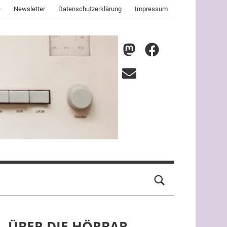
e
Newsletter
Datenschutzerklärung
Impressum
nmz
nmz
auf
auf
E-
Mastodon
Facebook
Mail
ÜBER DIE HÖRBAR