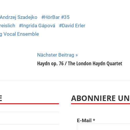
Andrzej Szadejko
HörBar #35
eislich
Ingrida Gápová
David Erler
g Vocal Ensemble
Nächster Beitrag
Haydn op. 76 / The London Haydn Quartet
E
ABONNIERE UN
E-Mail
*