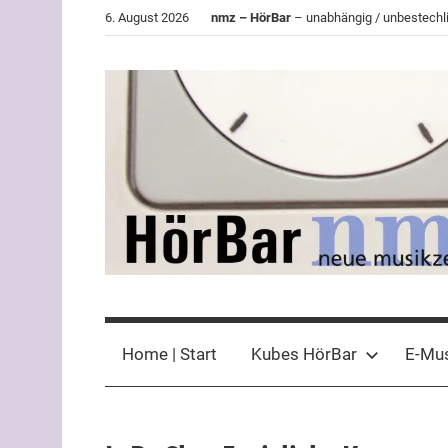
Zum
6. August 2026
nmz – HörBar
– unabhängig / unbestechli
Inhalt
springen
HörBar
Phonokritisches
der
Home | Start
Kubes HörBar
E-Mu
nmz