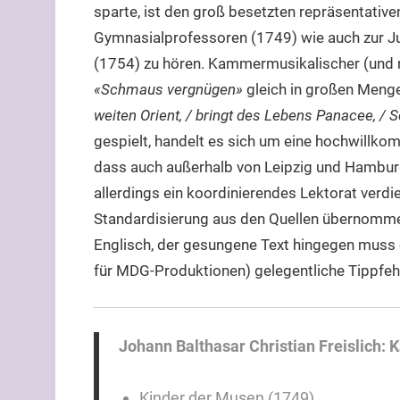
sparte, ist den groß besetzten repräsentati
Gymnasialprofessoren (1749) wie auch zur Ju
(1754) zu hören. Kammermusikalischer (und nu
«Schmaus vergnügen»
gleich in großen Menge
weiten Orient, / bringt des Lebens Panacee, / 
gespielt, handelt es sich um eine hochwillko
dass auch außerhalb von Leipzig und Hamburg
allerdings ein koordinierendes Lektorat verd
Standardisierung aus den Quellen übernomme
Englisch, der gesungene Text hingegen muss
für MDG-Produktionen) gelegentliche Tippfehl
Johann Balthasar Christian Freislich: 
Kinder der Musen (1749)