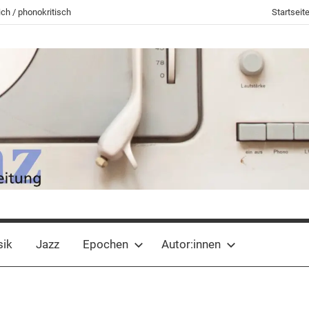
ch / phonokritisch
Startseit
sik
Jazz
Epochen
Autor:innen