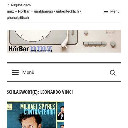
Zum
7. August 2026
Inhalt
nmz – HörBar
– unabhängig / unbestechlich /
Menu
phonokritisch
springen
HörBar
Phonokritisches
der
Menü
nmz
SCHLAGWORT(E): LEONARDO VINCI