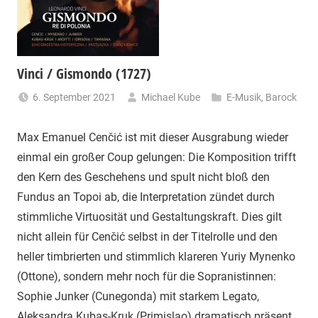
Vinci / Gismondo (1727)
6. September 2021
Michael Kube
E-Musik
,
Barock
Max Emanuel Cenčić ist mit dieser Ausgrabung wieder
einmal ein großer Coup gelungen: Die Komposition trifft
den Kern des Geschehens und spult nicht bloß den
Fundus an Topoi ab, die Interpretation zündet durch
stimmliche Virtuosität und Gestaltungskraft. Dies gilt
nicht allein für Cenčić selbst in der Titelrolle und den
heller timbrierten und stimmlich klareren Yuriy Mynenko
(Ottone), sondern mehr noch für die Sopranistinnen:
Sophie Junker (Cunegonda) mit starkem Legato,
Aleksandra Kubas-Kruk (Primislao) dramatisch präsent