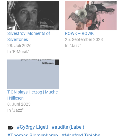
Silvestrov: Moments of
ROWK – ROWK
Silvertones
25. September 2023
28. Juli 2026
In "Jazz"
In "E-Musik"
T.ON plays Herzog | Muche
| Nillesen
8. Juni 2023
In "Jazz"
György Ligeti
audite (Label)
Thomas Blomenkamp
Manfred Trojahn