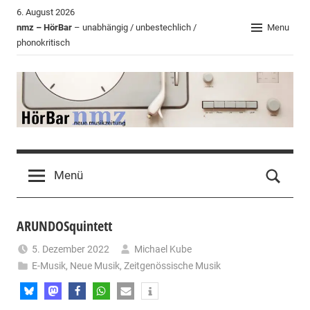
Zum
6. August 2026
Inhalt
nmz – HörBar
– unabhängig / unbestechlich /
Menu
phonokritisch
springen
HörBar
Phonokritisches
der
Menü
nmz
ARUNDOSquintett
5. Dezember 2022
Michael Kube
E-Musik
,
Neue Musik
,
Zeitgenössische Musik