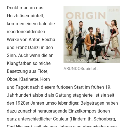
Denkt man an das
Holzbläserquintett,
kommen einem bald die
repertoirebildenden
Werke von Anton Reicha
und Franz Danzi in den
Sinn. Auch wenn die an
Klangfarben so reiche
ARUNDOSquintett
Besetzung aus Flöte,
Oboe, Klarinette, Horn
und Fagott nach diesem furiosen Start im frühen 19.
Jahrhundert alsbald als Gattung stagnierte, ist sie seit
den 1920er Jahren umso lebendiger. Beigetragen haben
dazu zunächst herausragende Einzelkompositionen
ganz unterschiedlicher Couleur (Hindemith, Schönberg,
Carl Nielsen), seit einigen Jahren sind aber wieder neue