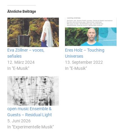
Ähnliche Beiträge
Eva Zöllner – voces,
Eres Holz – Touching
señales
Universes
12. März 2024
13. September 2022
In "E-Musik"
In "E-Musik"
open music Ensemble &
Guests – Residual Light
5. Juni 2026
In "Experimentelle Musik"