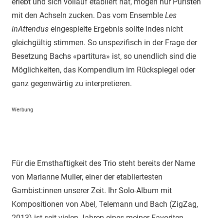
erlebt und sich vollauf etabliert hat, mögen nur Puristen
mit den Achseln zucken. Das vom Ensemble
Les
inAttendus
eingespielte Ergebnis sollte indes nicht
gleichgültig stimmen. So unspezifisch in der Frage der
Besetzung Bachs «partitura» ist, so unendlich sind die
Möglichkeiten, das Kompendium im Rückspiegel oder
ganz gegenwärtig zu interpretieren.
Werbung
Für die Ernsthaftigkeit des Trio steht bereits der Name
von Marianne Muller, einer der etabliertesten
Gambist:innen unserer Zeit. Ihr Solo-Album mit
Kompositionen von Abel, Telemann und Bach (ZigZag,
2013) ist seit vielen Jahren eines meiner Favoriten,