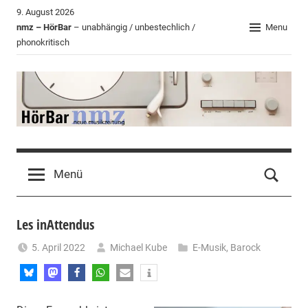
Zum
9. August 2026
Inhalt
nmz – HörBar
– unabhängig / unbestechlich /
Menu
phonokritisch
springen
HörBar
Phonokritisches
der
Menü
nmz
Les inAttendus
5. April 2022
Michael Kube
E-Musik
,
Barock