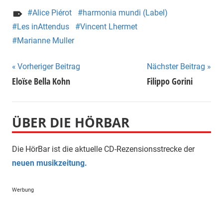
Alice Piérot
harmonia mundi (Label)
Les inAttendus
Vincent Lhermet
Marianne Muller
Beitragsnavigation
Vorheriger Beitrag
Nächster Beitrag
Eloïse Bella Kohn
Filippo Gorini
ÜBER DIE HÖRBAR
Die HörBar ist die aktuelle CD-Rezensionsstrecke der
neuen musikzeitung.
Werbung