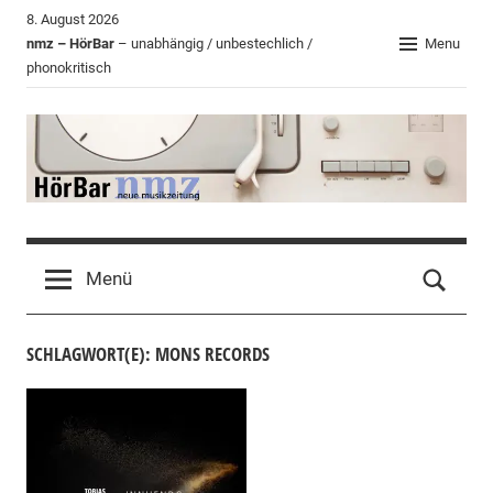
Zum
8. August 2026
Inhalt
nmz – HörBar
– unabhängig / unbestechlich /
Menu
phonokritisch
springen
HörBar
Phonokritisches
der
Menü
nmz
SCHLAGWORT(E): MONS RECORDS