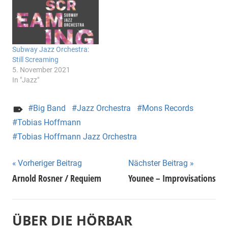
Subway Jazz Orchestra:
Still Screaming
5. November 2021
In "Jazz"
Big Band
Jazz Orchestra
Mons Records
Tobias Hoffmann
Tobias Hoffmann Jazz Orchestra
Beitragsnavigation
Vorheriger Beitrag
Nächster Beitrag
Arnold Rosner / Requiem
Younee – Improvisations
ÜBER DIE HÖRBAR