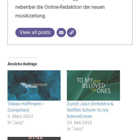
nebenbei die Online-Redaktion der neuen
musikzeitung.
View all posts
Ähnliche Beiträge
Tobias Hoffmann –
Zurich Jazz Orchestra &
Conspiracy
Steffen Schorn: to my
6. März 2023
beloved ones
In "Jazz"
24. Mai 2022
In "Jazz"