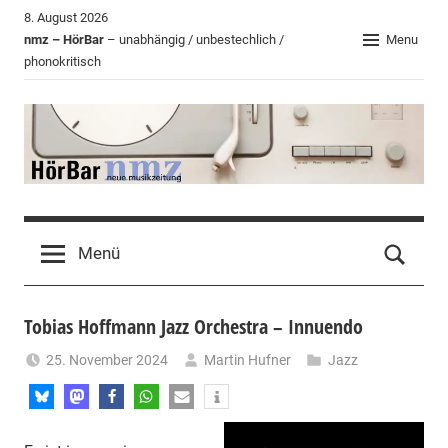
Zum
8. August 2026
Inhalt
nmz – HörBar
– unabhängig / unbestechlich /
Menu
phonokritisch
springen
HörBar
Phonokritisches
der
Menü
nmz
Tobias Hoffmann Jazz Orchestra – Innuendo
25. November 2024
Martin Hufner
Jazz