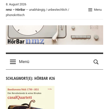
Zum
8. August 2026
Inhalt
nmz – HörBar
– unabhängig / unbestechlich /
Menu
phonokritisch
springen
HörBar
Phonokritisches
der
Menü
nmz
SCHLAGWORT(E): HÖRBAR #26