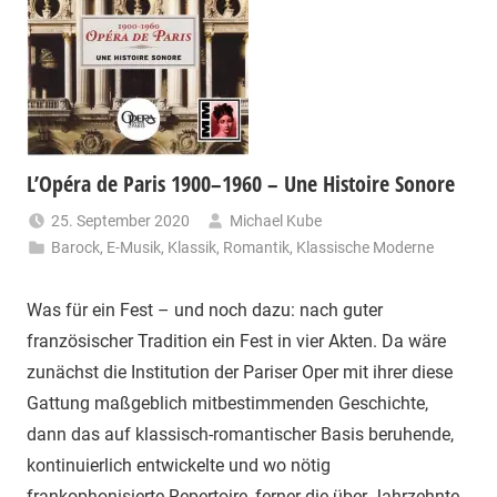
L’Opéra de Paris 1900–1960 – Une Histoire Sonore
25. September 2020
Michael Kube
Barock
,
E-Musik
,
Klassik
,
Romantik
,
Klassische Moderne
Was für ein Fest – und noch dazu: nach guter
französischer Tradition ein Fest in vier Akten. Da wäre
zunächst die Institution der Pariser Oper mit ihrer diese
Gattung maßgeblich mitbestimmenden Geschichte,
dann das auf klassisch-romantischer Basis beruhende,
kontinuierlich entwickelte und wo nötig
frankophonisierte Repertoire, ferner die über Jahrzehnte