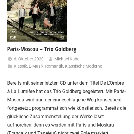
Paris-Moscou – Trio Goldberg
6. Oktober 2020
Michael Kube
Klassik
,
E-Musik
,
Romantik
,
Klassische Moderne
Bereits mit seiner letzten CD unter dem Titel De L’Ombre
à La Lumière hat das Trio Goldberg begeistert. Mit Paris-
Moscou wird nun der eingeschlagene Weg konsequent
fortgesetzt, programmatisch wie künstlerisch. Bereits die
glückliche Zusammenstellung der Werke lässt
aufhorchen, denn es werden mit Paris und Moskau
(Françaix und Tanejew) nicht zwei Pole markiert,