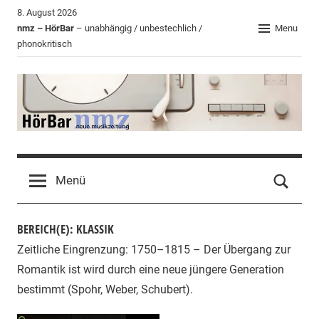
Zum
8. August 2026
Inhalt
nmz – HörBar
– unabhängig / unbestechlich /
Menu
phonokritisch
springen
HörBar
Phonokritisches
der
Menü
nmz
BEREICH(E): KLASSIK
Zeitliche Eingrenzung: 1750–1815 – Der Übergang zur
Romantik ist wird durch eine neue jüngere Generation
bestimmt (Spohr, Weber, Schubert).