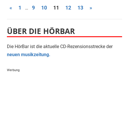
Seitennummerierung
Vorherige
Nächste
«
1
9
10
11
12
13
»
…
Beiträge
Beiträge
der
Beiträge
ÜBER DIE HÖRBAR
Die HörBar ist die aktuelle CD-Rezensionsstrecke der
neuen musikzeitung.
Werbung