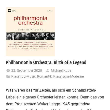
Philharmonia Orchestra. Birth of a Legend
22. September 2020
Michael Kube
Klassik
,
E-Musik
,
Romantik
,
Klassische Moderne
Was waren das für Zeiten, als sich ein Schallplatten-
Label ein eigenes Orchester leisten konnte. Denn das von
dem Produzenten Walter Legge 1945 ge­gründete