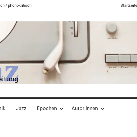
ch / phonokritisch
Startseit
sik
Jazz
Epochen
Autor:innen