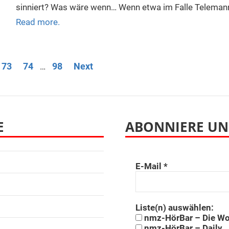
sinniert? Was wäre wenn… Wenn etwa im Falle Telemann
Read more.
ng
73
74
98
Next
…
E
ABONNIERE UN
E-Mail
*
Liste(n) auswählen:
nmz-HörBar – Die W
nmz-HörBar – Daily