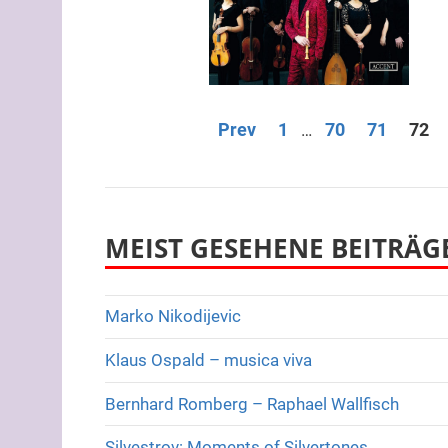
Seitennummerieru
Prev
1
70
71
72
…
der
Beiträge
MEIST GESEHENE BEITRÄG
Marko Nikodijevic
Klaus Ospald – musica viva
Bernhard Romberg – Raphael Wallfisch
Silvestrov: Moments of Silvertones