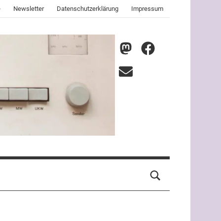
e
Newsletter
Datenschutzerklärung
Impressum
nmz
nmz
auf
auf
E-
Mastodon
Facebook
Mail