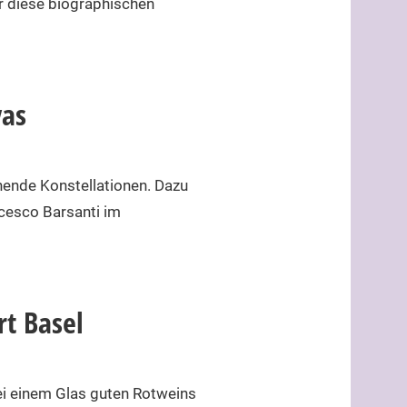
r diese biographischen
yas
hende Konstellationen. Dazu
cesco Barsanti im
rt Basel
ei einem Glas guten Rotweins