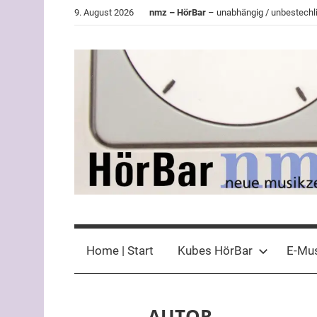
Zum
9. August 2026
nmz – HörBar
– unabhängig / unbestechli
Inhalt
springen
HörBar
Phonokritisches
der
Home | Start
Kubes HörBar
E-Mu
nmz
AUTOR