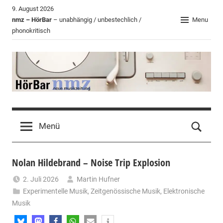
Zum
9. August 2026
Inhalt
nmz – HörBar
– unabhängig / unbestechlich /
Menu
phonokritisch
springen
HörBar
Phonokritisches
der
Menü
nmz
Nolan Hildebrand – Noise Trip Explosion
2. Juli 2026
Martin Hufner
Experimentelle Musik
,
Zeitgenössische Musik
,
Elektronische
Musik