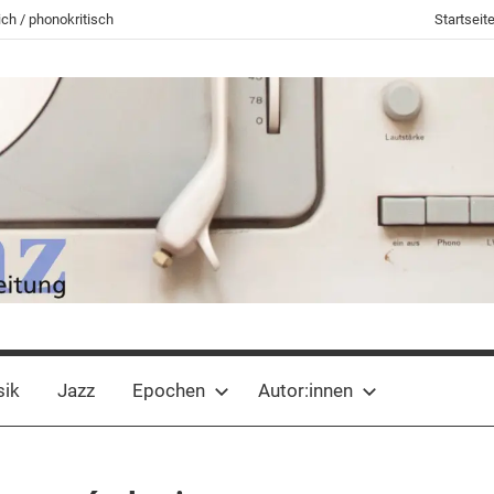
ch / phonokritisch
Startseit
sik
Jazz
Epochen
Autor:innen