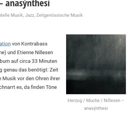
– anasýnthesi
telle Musik
,
Jazz
,
Zeitgenössische Musik
ation
von Kontrabass
e) und Etienne Nillesen
lbum auf circa 33 Minuten
 genau das benötigt: Zeit
e Musik vor den Ohren ihrer
chnarrt es, da finden Töne
Herzog / Muche / Nillesen –
anasýnthesi