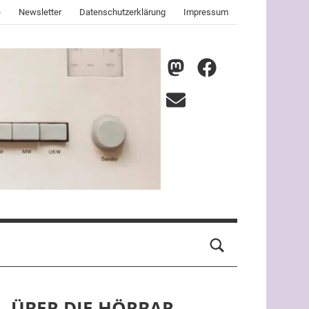
e
Newsletter
Datenschutzerklärung
Impressum
nmz
nmz
auf
auf
E-
Mastodon
Facebook
Mail
ÜBER DIE HÖRBAR