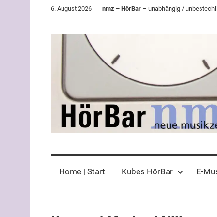
Zum
6. August 2026
nmz – HörBar
– unabhängig / unbestechli
Inhalt
springen
HörBar
Phonokritisches
der
Home | Start
Kubes HörBar
E-Mu
nmz