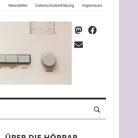
e
Newsletter
Datenschutzerklärung
Impressum
nmz
nmz
auf
auf
E-
Mastodon
Facebook
Mail
ÜBER DIE HÖRBAR