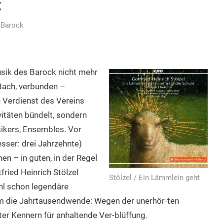
t
,
Barock
usik des Barock nicht mehr
Bach, verbunden –
n Verdienst des Vereins
itäten bündelt, sondern
ikers, Ensembles. Vor
esser: drei Jahrzehnte)
n – in guten, in der Regel
ried Heinrich Stölzel
Stölzel / Ein Lämmlein geht
l schon legendäre
m die Jahrtausendwende: Wegen der unerhör-ten
er Kennern für anhaltende Ver-blüffung.