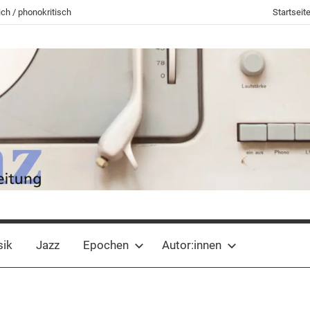
ch / phonokritisch
Startseit
sik
Jazz
Epochen
Autor:innen