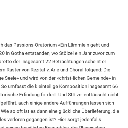
ch das Passions-Oratorium «Ein Lämmlein geht und
20 in Gotha entstanden, wo Stölzel ein Jahr zuvor zum
bretto der insgesamt 22 Betrachtungen scheint er
m Raster von Rezitativ, Arie und Choral folgend: Die
e Seele» und wird von der «christ-lichen Gemeinde» in
 So umfasst die kleinteilige Komposition insgesamt 66
rische Erfindung fordert. Und Stölzel enttäuscht nicht.
fgeführt, auch einige andere Aufführungen lassen sich
Wie so oft ist es dann eine glückliche Überlieferung, die
es verloren gegangen ist? Hier sorgt jedenfalls
nd seinen bewährten Ensembles, der Rheinischen