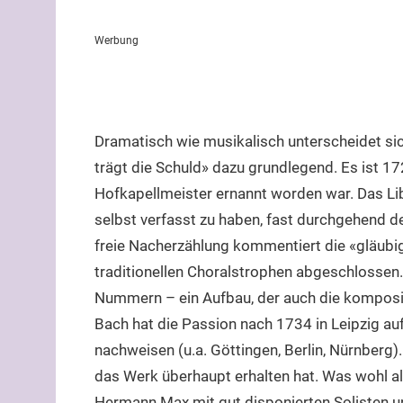
Werbung
Dramatisch wie musikalisch unterscheidet si
trägt die Schuld» dazu grundlegend. Es ist 17
Hofkapellmeister ernannt worden war. Das Li
selbst verfasst zu haben, fast durchgehend de
freie Nacherzählung kommentiert die «gläubig
traditionellen Choralstrophen abgeschlossen.
Nummern – ein Aufbau, der auch die komposito
Bach hat die Passion nach 1734 in Leipzig au
nachweisen (u.a. Göttingen, Berlin, Nürnberg). 
das Werk überhaupt erhalten hat. Was wohl all
Hermann Max mit gut disponierten Solisten u