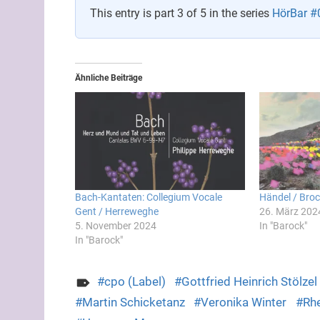
This entry is part 3 of 5 in the series
HörBar #
Ähnliche Beiträge
Bach-Kantaten: Collegium Vocale
Händel / Bro
Gent / Herreweghe
26. März 202
5. November 2024
In "Barock"
In "Barock"
cpo (Label)
Gottfried Heinrich Stölzel
Martin Schicketanz
Veronika Winter
Rhe