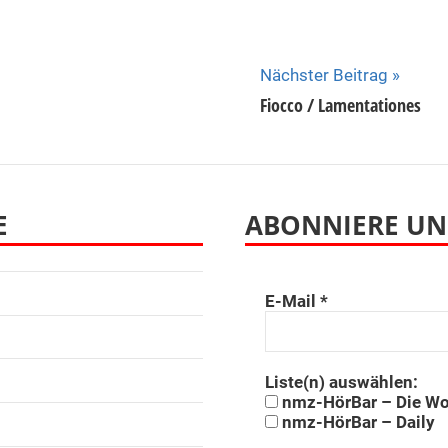
Nächster Beitrag
Fiocco / Lamentationes
E
ABONNIERE UN
E-Mail
*
Liste(n) auswählen:
nmz-HörBar – Die W
nmz-HörBar – Daily