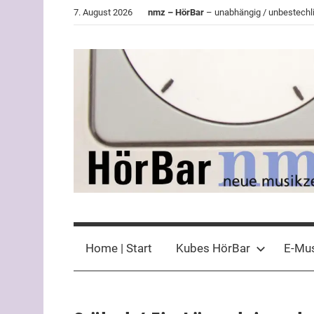
Zum
7. August 2026
nmz – HörBar
– unabhängig / unbestechli
Inhalt
springen
HörBar
Phonokritisches
der
Home | Start
Kubes HörBar
E-Mu
nmz