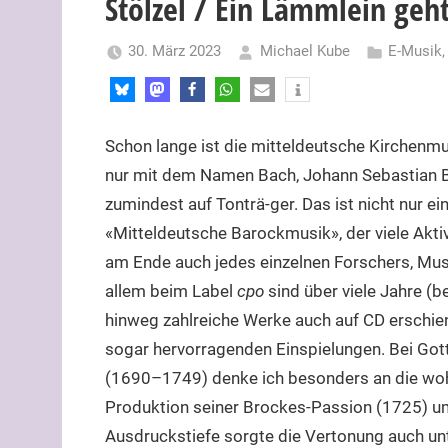
Stölzel / Ein Lämmlein geh
30. März 2023
Michael Kube
E-Musik
Schon lange ist die mitteldeutsche Kirchenm
nur mit dem Namen Bach, Johann Sebastian 
zumindest auf Tonträ-ger. Das ist nicht nur ei
«Mitteldeutsche Barockmusik», der viele Aktiv
am Ende auch jedes einzelnen Forschers, Mus
allem beim Label
cpo
sind über viele Jahre (b
hinweg zahlreiche Werke auch auf CD erschiene
sogar hervorragenden Einspielungen. Bei Gottf
(1690–1749) denke ich besonders an die woh
Produktion seiner Brockes-Passion (1725) u
Ausdruckstiefe sorgte die Vertonung auch unt