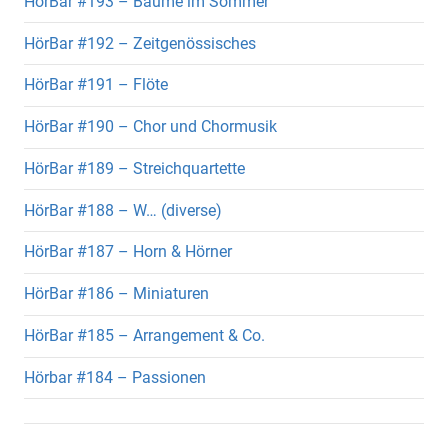
HörBar #193 – Bäume im Sommer
HörBar #192 – Zeitgenössisches
HörBar #191 – Flöte
HörBar #190 – Chor und Chormusik
HörBar #189 – Streichquartette
HörBar #188 – W… (diverse)
HörBar #187 – Horn & Hörner
HörBar #186 – Miniaturen
HörBar #185 – Arrangement & Co.
Hörbar #184 – Passionen