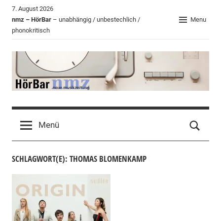
Zum
7. August 2026
Inhalt
nmz – HörBar
– unabhängig / unbestechlich /
Menu
phonokritisch
springen
HörBar
Phonokritisches
der
Menü
nmz
SCHLAGWORT(E): THOMAS BLOMENKAMP