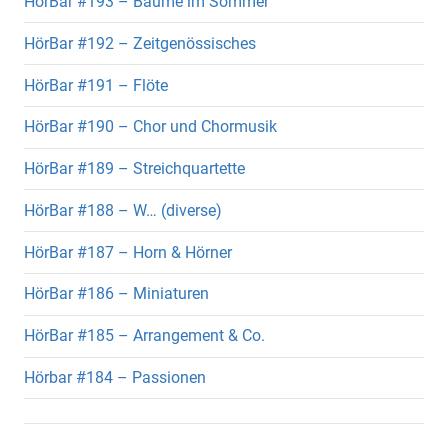
HörBar #193 – Bäume im Sommer
HörBar #192 – Zeitgenössisches
HörBar #191 – Flöte
HörBar #190 – Chor und Chormusik
HörBar #189 – Streichquartette
HörBar #188 – W… (diverse)
HörBar #187 – Horn & Hörner
HörBar #186 – Miniaturen
HörBar #185 – Arrangement & Co.
Hörbar #184 – Passionen