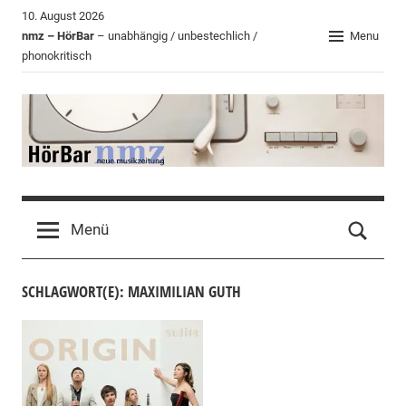
Zum
10. August 2026
Inhalt
nmz – HörBar
– unabhängig / unbestechlich /
Menu
phonokritisch
springen
HörBar
Phonokritisches
der
Menü
nmz
SCHLAGWORT(E): MAXIMILIAN GUTH