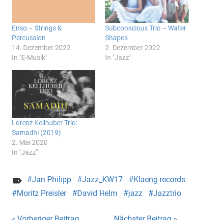
Enso – Strings &
Subconscious Trio – Water
Percussion
Shapes
14. Dezember 2022
2. Dezember 2022
In "E-Musik"
In "Jazz"
Lorenz Kellhuber Trio:
Samadhi (2019)
2. Mai 2020
In "Jazz"
Jan Philipp
Jazz_KW17
Klaeng-records
Moritz Preisler
David Helm
jazz
Jazztrio
Vorheriger Beitrag
Nächster Beitrag