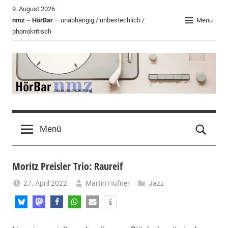
Zum
9. August 2026
Inhalt
nmz – HörBar
– unabhängig / unbestechlich /
Menu
phonokritisch
springen
HörBar
Phonokritisches
der
Menü
nmz
Moritz Preisler Trio: Raureif
27. April 2022
Martin Hufner
Jazz