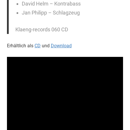
David Helm – Kontrabass
Jan Philipp – Schlagzeug
Klaeng-records 060 CD
Erhältlich als
CD
und
Download