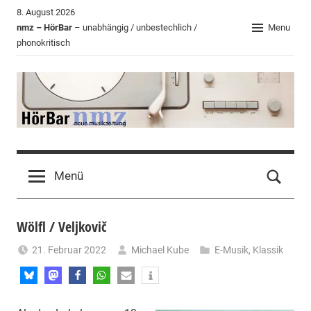
Zum
8. August 2026
Inhalt
nmz – HörBar
– unabhängig / unbestechlich /
Menu
phonokritisch
springen
HörBar
Phonokritisches
der
Menü
nmz
Wölfl / Veljkovič
21. Februar 2022
Michael Kube
E-Musik
,
Klassik