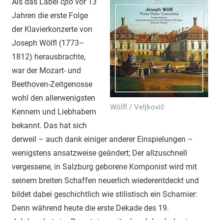
Als das Label
cpo
vor 13
Jahren die erste Folge
der Klavierkonzerte von
Joseph Wölfl (1773–
1812) herausbrachte,
war der Mozart- und
Beethoven-Zeitgenosse
wohl den allerwenigsten
Wölfl / Veljkovič
Kennern und Liebhabern
bekannt. Das hat sich
derweil – auch dank einiger anderer Einspielungen –
wenigstens ansatzweise geändert; Der allzuschnell
vergessene, in Salzburg geborene Komponist wird mit
seinem breiten Schaffen neuerlich wiederentdeckt und
bildet dabei geschichtlich wie stilistisch ein Scharnier:
Denn während heute die erste Dekade des 19.