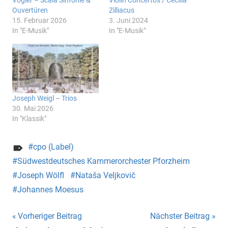
Vogler – Scala Sinfonie &
Violin Concertos / Cecilia
Ouvertüren
Zilliacus
15. Februar 2026
3. Juni 2024
In "E-Musik"
In "E-Musik"
Joseph Weigl – Trios
30. Mai 2026
In "Klassik"
cpo (Label)
Südwestdeutsches Kammerorchester Pforzheim
Joseph Wölfl
Nataša Veljkovič
Johannes Moesus
Beitragsnavigation
Vorheriger Beitrag
Nächster Beitrag