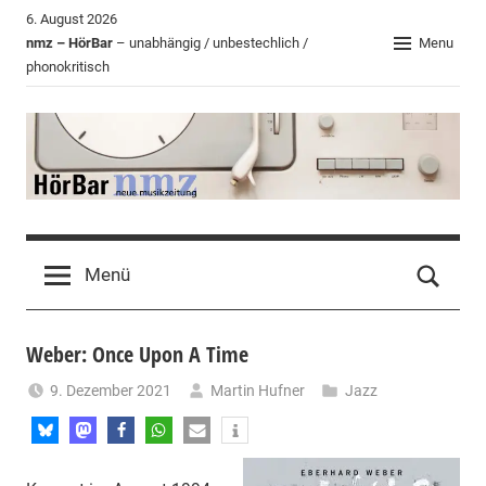
Zum
6. August 2026
Inhalt
nmz – HörBar
– unabhängig / unbestechlich /
Menu
phonokritisch
springen
HörBar
Phonokritisches
der
Menü
nmz
Weber: Once Upon A Time
9. Dezember 2021
Martin Hufner
Jazz