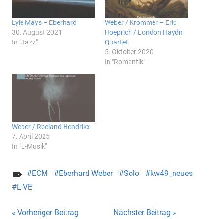
Lyle Mays – Eberhard
Weber / Krommer – Eric
30. August 2021
Hoeprich / London Haydn
In "Jazz"
Quartet
5. Oktober 2020
In "Romantik"
Weber / Roeland Hendrikx
7. April 2025
In "E-Musik"
ECM
Eberhard Weber
Solo
kw49_neues
LIVE
Beitragsnavigation
Vorheriger Beitrag
Nächster Beitrag