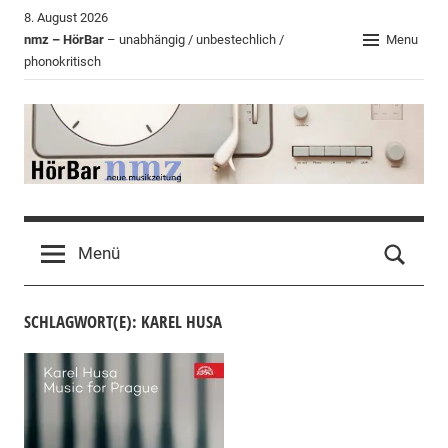
Zum
8. August 2026
Inhalt
nmz – HörBar
– unabhängig / unbestechlich /
Menu
phonokritisch
springen
HörBar
Phonokritisches
der
Menü
nmz
SCHLAGWORT(E): KAREL HUSA