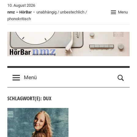
Zum
10. August 2026
Inhalt
nmz – HörBar
– unabhängig / unbestechlich /
Menu
phonokritisch
springen
HörBar
Phonokritisches
der
Menü
nmz
SCHLAGWORT(E): DUX