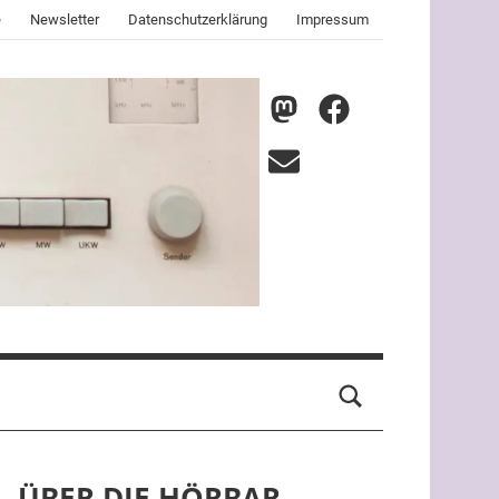
e
Newsletter
Datenschutzerklärung
Impressum
nmz
nmz
auf
auf
E-
Mastodon
Facebook
Mail
ÜBER DIE HÖRBAR