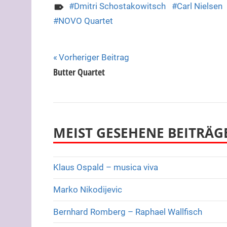
Dmitri Schostakowitsch
Carl Nielsen
NOVO Quartet
Beitragsnavigation
Vorheriger Beitrag
Butter Quartet
MEIST GESEHENE BEITRÄG
Klaus Ospald – musica viva
Marko Nikodijevic
Bernhard Romberg – Raphael Wallfisch