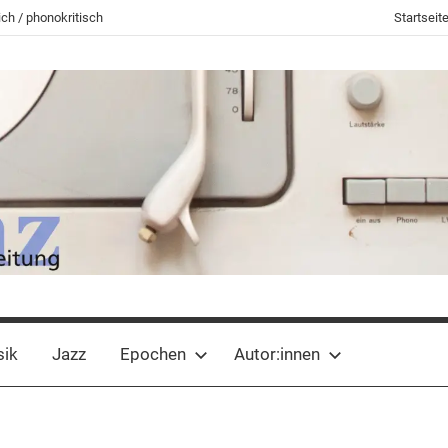
ch / phonokritisch
Startseit
sik
Jazz
Epochen
Autor:innen