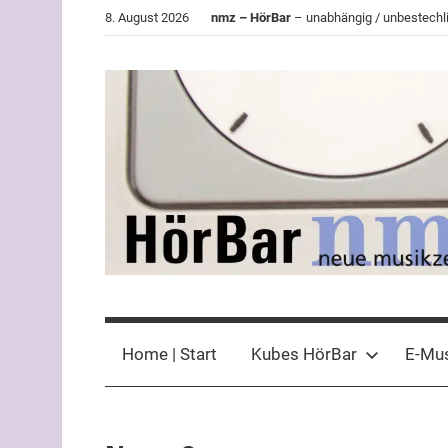
Zum
8. August 2026
nmz – HörBar
– unabhängig / unbestechli
Inhalt
springen
HörBar
Phonokritisches
der
Home | Start
Kubes HörBar
E-Mu
nmz