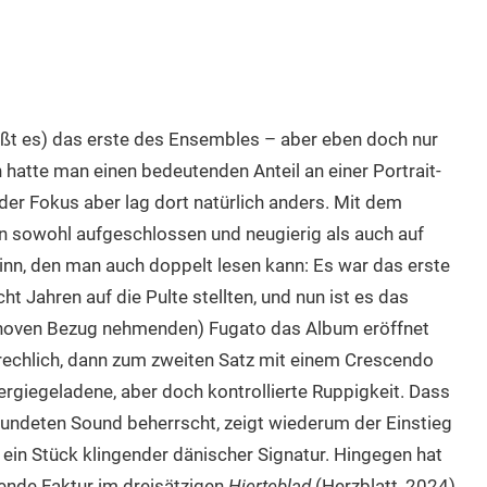
ißt es) das erste des Ensembles – aber eben doch nur
 hatte man einen bedeutenden Anteil an einer Portrait-
 der Fokus aber lag dort natürlich anders. Mit dem
ion sowohl aufgeschlossen und neugierig als auch auf
inn, den man auch doppelt lesen kann: Es war das erste
ht Jahren auf die Pulte stellten, und nun ist es das
thoven Bezug nehmenden) Fugato das Album eröffnet
brechlich, dann zum zweiten Satz mit einem Crescendo
ergiegeladene, aber doch kontrollierte Ruppigkeit. Dass
rundeten Sound beherrscht, zeigt wiederum der Einstieg
– ein Stück klingender dänischer Signatur. Hingegen hat
kende Faktur im dreisätzigen
Hjerteblad
(Herzblatt, 2024)