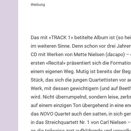
Werbung
Das mit «TRACK 1» betitelte Album ist (so he
im weiteren Sinne. Denn schon vor drei Jahren
CD mit Werken von Mette Nielsen (
dacapo
) –
ersten «Recital» präsentiert sich die Format
einem eigenen Weg. Mutig ist bereits der Beg
Stück, das sich die jungen Quartettisten vor ac
Werk, mit dessen gewichtigem (und auf Bee
wird. Nicht überrumpelnd, sondern leise, zer
auf einem einzigen Ton übergehend in eine en
das
NOVO Quartet
auch den satten, in sich ge
in das Streichquartett Nr. 1 von Carl Nielsen 
es die teilweise zart aufblühende und verwel