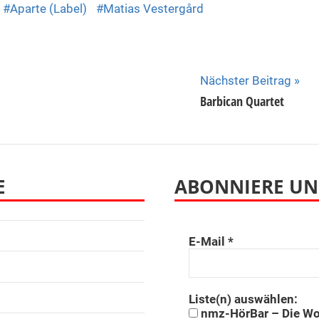
Aparte (Label)
Matias Vestergård
Nächster Beitrag
Barbican Quartet
E
ABONNIERE UN
E-Mail
*
Liste(n) auswählen:
nmz-HörBar – Die W