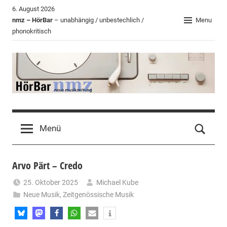
Zum
6. August 2026
Inhalt
nmz – HörBar
– unabhängig / unbestechlich /
Menu
phonokritisch
springen
HörBar
Phonokritisches
der
Menü
nmz
Arvo Pärt – Credo
25. Oktober 2025
Michael Kube
Neue Musik
,
Zeitgenössische Musik