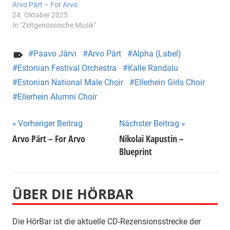
Arvo Pärt – For Arvo
24. Oktober 2025
In "Zeitgenössische Musik"
Paavo Järvi
Arvo Pärt
Alpha (Label)
Estonian Festival Orchestra
Kalle Randalu
Estonian National Male Choir
Ellerhein Girls Choir
Ellerhein Alumni Choir
Beitragsnavigation
Vorheriger Beitrag
Nächster Beitrag
Arvo Pärt – For Arvo
Nikolai Kapustin –
Blueprint
ÜBER DIE HÖRBAR
Die HörBar ist die aktuelle CD-Rezensionsstrecke der