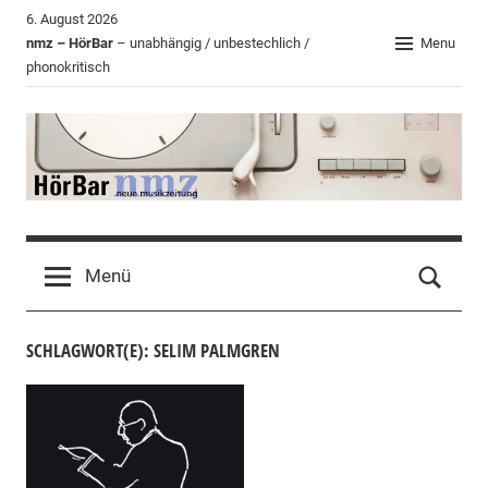
Zum
6. August 2026
Inhalt
nmz – HörBar
– unabhängig / unbestechlich /
Menu
phonokritisch
springen
HörBar
Phonokritisches
der
Menü
nmz
SCHLAGWORT(E): SELIM PALMGREN