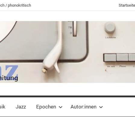
ch / phonokritisch
Startseit
sik
Jazz
Epochen
Autor:innen