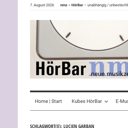
Zum
7. August 2026
nmz – HörBar
– unabhängig / unbestechli
Inhalt
springen
HörBar
Phonokritisches
der
Home | Start
Kubes HörBar
E-Mu
nmz
SCHLAGWORT(E): LUCIEN GARBAN