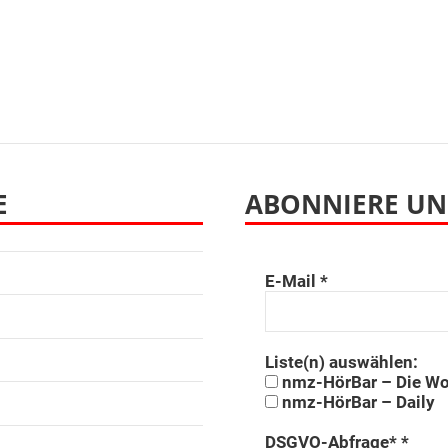
E
ABONNIERE UN
E-Mail
*
Liste(n) auswählen:
nmz-HörBar – Die W
nmz-HörBar – Daily
DSGVO-Abfrage*
*