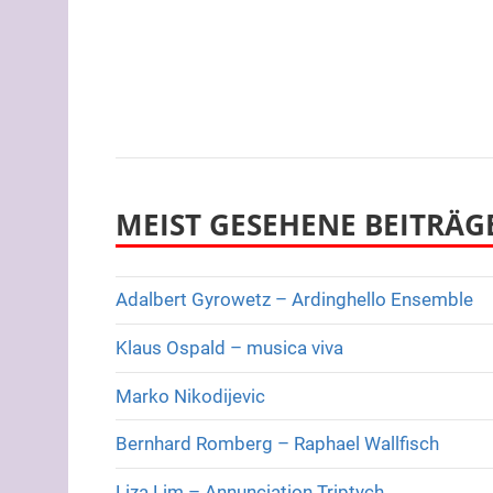
MEIST GESEHENE BEITRÄG
Adalbert Gyrowetz – Ardinghello Ensemble
Klaus Ospald – musica viva
Marko Nikodijevic
Bernhard Romberg – Raphael Wallfisch
Liza Lim – Annunciation Triptych