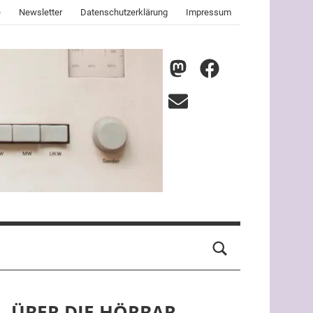
e
Newsletter
Datenschutzerklärung
Impressum
nmz
nmz
auf
auf
E-
Mastodon
Facebook
Mail
ÜBER DIE HÖRBAR