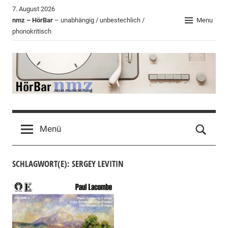
Zum
7. August 2026
Inhalt
nmz – HörBar
– unabhängig / unbestechlich /
Menu
phonokritisch
springen
HörBar
Phonokritisches
der
Menü
nmz
SCHLAGWORT(E): SERGEY LEVITIN