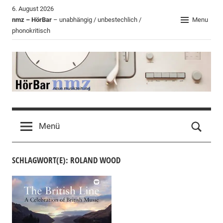
Zum
6. August 2026
Inhalt
nmz – HörBar
– unabhängig / unbestechlich /
Menu
phonokritisch
springen
HörBar
Phonokritisches
der
Menü
nmz
SCHLAGWORT(E): ROLAND WOOD