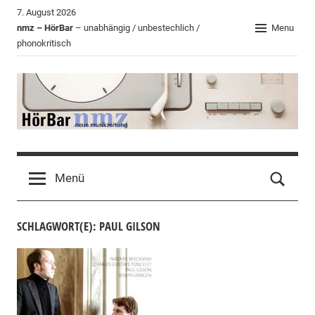
Zum
7. August 2026
Inhalt
nmz – HörBar
– unabhängig / unbestechlich /
Menu
phonokritisch
springen
HörBar
Phonokritisches
der
Menü
nmz
SCHLAGWORT(E): PAUL GILSON