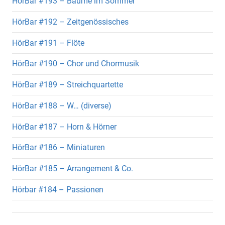
HörBar #193 – Bäume im Sommer
HörBar #192 – Zeitgenössisches
HörBar #191 – Flöte
HörBar #190 – Chor und Chormusik
HörBar #189 – Streichquartette
HörBar #188 – W… (diverse)
HörBar #187 – Horn & Hörner
HörBar #186 – Miniaturen
HörBar #185 – Arrangement & Co.
Hörbar #184 – Passionen