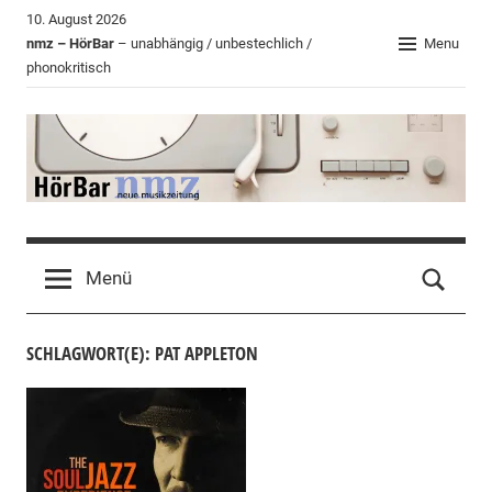
Zum
10. August 2026
Inhalt
nmz – HörBar
– unabhängig / unbestechlich /
Menu
phonokritisch
springen
HörBar
Phonokritisches
der
Menü
nmz
SCHLAGWORT(E): PAT APPLETON