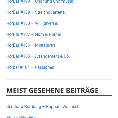
HörBar #190 – Chor und Chormusik
HörBar #189 – Streichquartette
HörBar #188 – W… (diverse)
HörBar #187 – Horn & Hörner
HörBar #186 – Miniaturen
HörBar #185 – Arrangement & Co.
Hörbar #184 – Passionen
MEIST GESEHENE BEITRÄGE
Bernhard Romberg – Raphael Wallfisch
Marko Nikodijevic