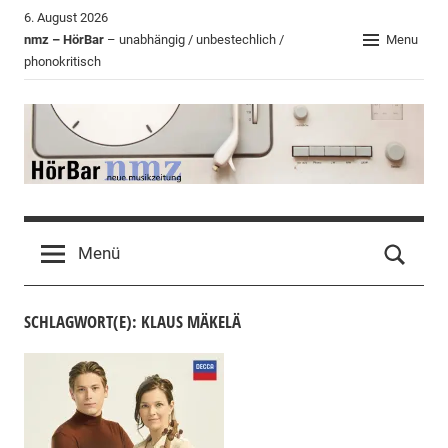
Zum
6. August 2026
Inhalt
nmz – HörBar
– unabhängig / unbestechlich /
Menu
phonokritisch
springen
HörBar
Phonokritisches
der
Menü
nmz
SCHLAGWORT(E): KLAUS MÄKELÄ