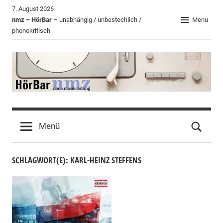
Zum
7. August 2026
Inhalt
nmz – HörBar
– unabhängig / unbestechlich /
Menu
phonokritisch
springen
HörBar
Phonokritisches
der
Menü
nmz
SCHLAGWORT(E): KARL-HEINZ STEFFENS