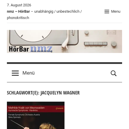
Zum
7. August 2026
Inhalt
nmz – HörBar
– unabhängig / unbestechlich /
Menu
phonokritisch
springen
HörBar
Phonokritisches
der
Menü
nmz
SCHLAGWORT(E): JACQUELYN WAGNER