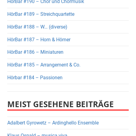
HörBar #190 – Chor und Chormusik
HörBar #189 – Streichquartette
HörBar #188 – W… (diverse)
HörBar #187 – Horn & Hörner
HörBar #186 – Miniaturen
HörBar #185 – Arrangement & Co.
Hörbar #184 – Passionen
MEIST GESEHENE BEITRÄGE
Adalbert Gyrowetz – Ardinghello Ensemble
Klaus Ospald – musica viva