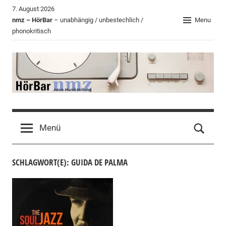
Zum
7. August 2026
Inhalt
nmz – HörBar
– unabhängig / unbestechlich /
Menu
phonokritisch
springen
HörBar
Phonokritisches
der
Menü
nmz
SCHLAGWORT(E): GUIDA DE PALMA