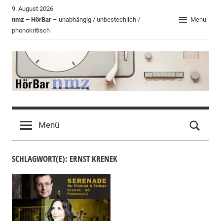
Zum
9. August 2026
Inhalt
nmz – HörBar
– unabhängig / unbestechlich /
Menu
phonokritisch
springen
HörBar
Phonokritisches
der
Menü
nmz
SCHLAGWORT(E): ERNST KRENEK