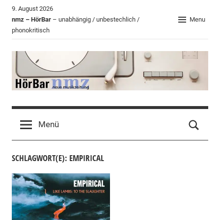
Zum
9. August 2026
Inhalt
nmz – HörBar
– unabhängig / unbestechlich /
Menu
phonokritisch
springen
HörBar
Phonokritisches
der
Menü
nmz
SCHLAGWORT(E): EMPIRICAL