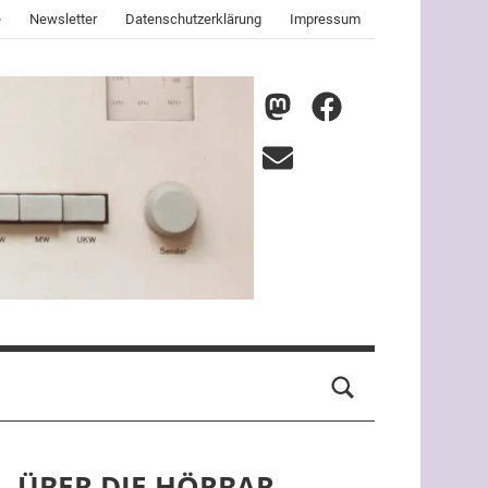
e
Newsletter
Datenschutzerklärung
Impressum
nmz
nmz
auf
auf
E-
Mastodon
Facebook
Mail
ÜBER DIE HÖRBAR