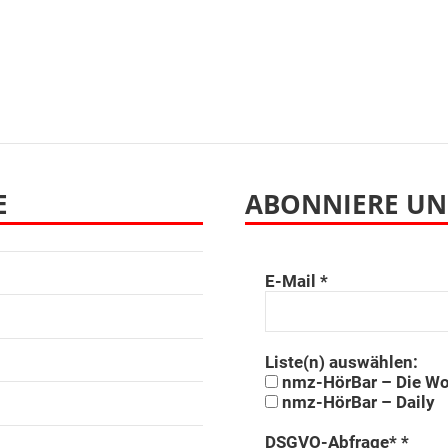
E
ABONNIERE UN
E-Mail
*
Liste(n) auswählen:
nmz-HörBar – Die W
nmz-HörBar – Daily
DSGVO-Abfrage*
*