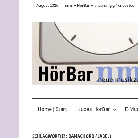
Zum
7. August 2026
nmz – HörBar
– unabhängig / unbestechli
Inhalt
springen
HörBar
Phonokritisches
der
Home | Start
Kubes HörBar
E-Mu
nmz
SCHLAGWORT(E): DANACHORD (LABEL)