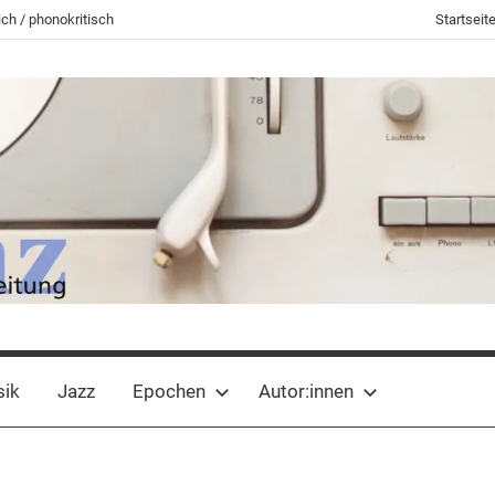
ch / phonokritisch
Startseit
sik
Jazz
Epochen
Autor:innen