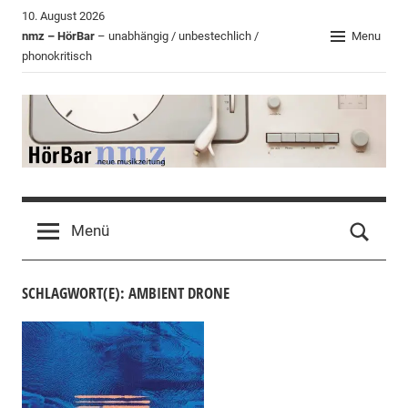
Zum
10. August 2026
Inhalt
nmz – HörBar
– unabhängig / unbestechlich /
Menu
phonokritisch
springen
HörBar
Phonokritisches
der
Menü
nmz
SCHLAGWORT(E): AMBIENT DRONE